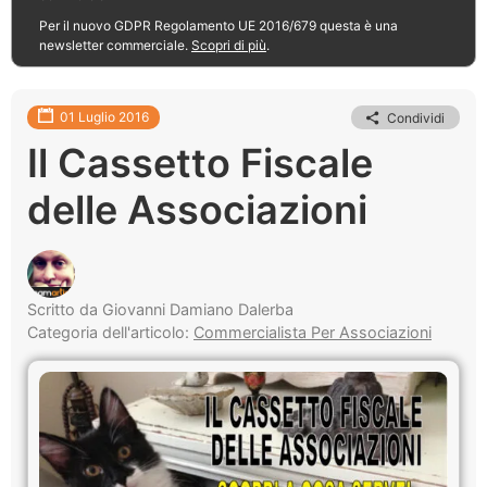
Per il nuovo GDPR Regolamento UE 2016/679 questa è una
newsletter commerciale.
Scopri di più
.
01 Luglio 2016
Condividi
Il Cassetto Fiscale
delle Associazioni
Scritto da Giovanni Damiano Dalerba
Categoria dell'articolo:
Commercialista Per Associazioni