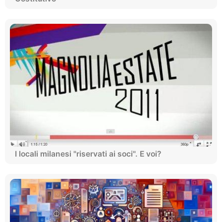
I locali milanesi "riservati ai soci". E voi?