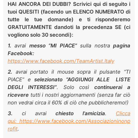
HAI ANCORA DEI DUBBI?
Scrivici
qui di seguito
i
tuoi QUESITI (facendo un ELENCO NUMERATO di
tutte le tue domande) e ti risponderemo
GRATUITAMENTE dandoti la precedenza SE (ci
vogliono solo
30 secondi):
1.
avrai
m
esso “MI PIACE”
sulla nostra
pagina
Facebook:
https://www.facebook.com/TeamArtist.Italy
2.
avrai portato il mouse sopra il pulsante “TI
PIACE” e
selezionato “AGGIUNGI ALLE LISTE
DEGLI INTERESSI”
. Solo così
continuerai a
ricevere
tutti i nostri aggiornamenti (senza far ciò
non vedrai circa il 60% di ciò che pubblicheremo!)
3.
ci avrai
chiesto l’amicizia
.
Clicca
qui: https://www.facebook.com/Associazioninonp
rofit
.