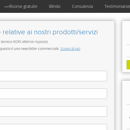
Risorse gratuite
Blindo
Consulenza
Testimonianz
NEW
relative ai nostri prodotti/servizi
a tecnica NON otterrai risposta.
questa è una newsletter commerciale.
Scopri di più
.