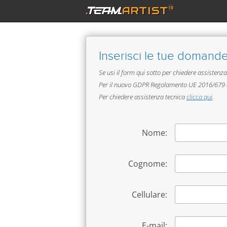
®
.
team
ARTIST
Inserisci le tue domande 
Se usi il form qui sotto per chiedere assistenz
Per il nuovo GDPR Regolamento UE 2016/679 
Per chiedere assistenza tecnica
clicca qui
.
Nome:
Cognome:
Cellulare:
E-mail: