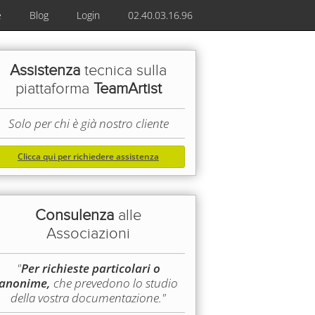
e
Blog
Login
02.40.03.16.96
Assistenza
tecnica sulla
piattaforma
TeamArtist
Solo per chi è già nostro cliente
Clicca qui per richiedere assistenza
Consulenza
alle
Associazioni
"
Per richieste particolari o
anonime,
che prevedono lo studio
della vostra documentazione."