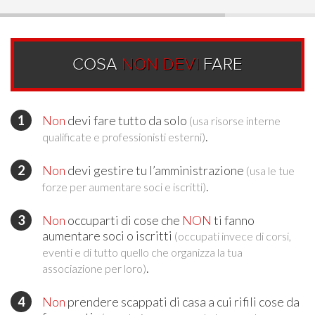
COSA
NON DEVI
FARE
Non
devi fare tutto da solo
(usa risorse interne
.
qualificate e professionisti esterni)
Non
devi gestire tu l’amministrazione
(usa le tue
.
forze per aumentare soci e iscritti)
Non
occuparti di cose che
NON
ti fanno
aumentare soci o iscritti
(occupati invece di corsi,
eventi e di tutto quello che organizza la tua
.
associazione per loro)
Non
prendere scappati di casa a cui rifili cose da