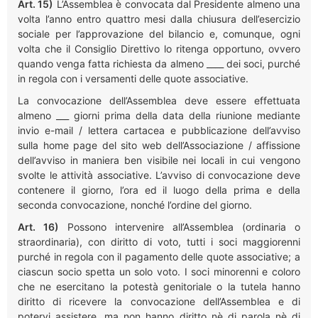
Art. 15)
L’Assemblea è convocata dal Presidente almeno una
volta l’anno entro quattro mesi dalla chiusura dell’esercizio
sociale per l’approvazione del bilancio e, comunque, ogni
volta che il Consiglio Direttivo lo ritenga opportuno, ovvero
quando venga fatta richiesta da almeno ____ dei soci, purché
in regola con i versamenti delle quote associative.
La convocazione dell’Assemblea deve essere effettuata
almeno ___ giorni prima della data della riunione mediante
invio e-mail / lettera cartacea e pubblicazione dell’avviso
sulla home page del sito web dell’Associazione / affissione
dell’avviso in maniera ben visibile nei locali in cui vengono
svolte le attività associative. L’avviso di convocazione deve
contenere il giorno, l’ora ed il luogo della prima e della
seconda convocazione, nonché l’ordine del giorno.
Art. 16)
Possono intervenire all’Assemblea (ordinaria o
straordinaria), con diritto di voto, tutti i soci maggiorenni
purché in regola con il pagamento delle quote associative; a
ciascun socio spetta un solo voto. I soci minorenni e coloro
che ne esercitano la potestà genitoriale o la tutela hanno
diritto di ricevere la convocazione dell’Assemblea e di
potervi assistere, ma non hanno diritto nè di parola nè di