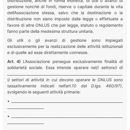
distribuzione, anche in forma indiretta, di utili o avanzi di
gestione nonché di fondi, riserve o capitale durante la vita
dell’Associazione stessa, salvo che la destinazione o la
distribuzione non siano imposte dalla legge
effettuate a
o
favore di altre ONLUS che per legge, statuto o regolamento
fanno parte della medesima struttura unitaria.
Gli utili o gli avanzi di gestione sono impiegati
esclusivamente per la realizzazione delle attività istituzionali
e di quelle ad esse direttamente connesse.
Art. 4)
L’Associazione persegue esclusivamente finalità di
solidarietà sociale. Essa intende operare nel/i settore/i di
__________________________________________________________________
(
i settori di attività in cui devono operare le ONLUS sono
tassativamente indicati nell’art.10 del D.lgs. 460/97)
,
svolgendo le seguenti attività primarie:
• ________________________________________________________________
_____________________
• ________________________________________________________________
_____________________