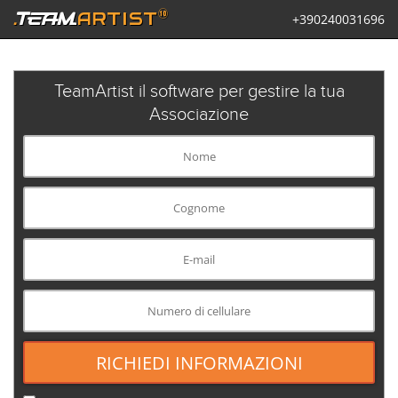
®
+390240031696
.
team
ARTIST
TeamArtist il software per gestire la tua
Associazione