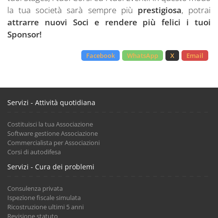
la tua società sarà sempre più
prestigiosa
, potrai
attrarre nuovi Soci e rendere più felici i tuoi
Sponsor!
Facebook
WhatsApp
X
Email
Servizi - Attività quotidiana
Costituisci la tua Associazione
Software gestione Associazione
Commercialista per Associazioni
Corsi di autodifesa
Servizi - Cura dei problemi
Consulenza privata
Ispezione fiscale simulata
Ricostruzione ultimi 5 anni
Revisione statuto