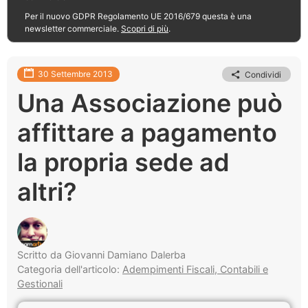
Per il nuovo GDPR Regolamento UE 2016/679 questa è una
newsletter commerciale.
Scopri di più
.
30 Settembre 2013
Condividi
Una Associazione può
affittare a pagamento
la propria sede ad
altri?
Scritto da Giovanni Damiano Dalerba
Categoria dell'articolo:
Adempimenti Fiscali, Contabili e
Gestionali