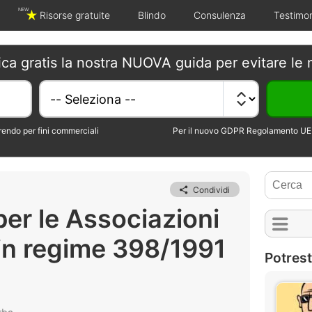
NEW
Risorse gratuite
Blindo
Consulenza
Testimo
ica gratis la nostra NUOVA guida per evitare le 
erendo per fini commerciali
Per il nuovo GDPR Regolamento UE 
Condividi
er le Associazioni
(in regime 398/1991
Potrest