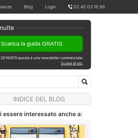
nianze
Blog
Login
02.40.03.16.96
multe
2016/679 questa è una newsletter commerciale.
Scopri di più
.
INDICE DEL BLOG
i essere interessato anche a: