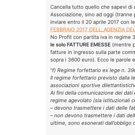
Cancella tutto quello che sapevi di
Associazione, sino ad oggi (tranne p
inviare entro il 20 aprile 2017 con 
FEBBRAIO 2017 DELL_AGENZIA DE
No Profit con partita iva in regime
le solo FATTURE EMESSE
(mentre p
fatture in ingresso sulla parte comm
sopra i 3600 euro). Ecco le parole e
“
f) Regime forfettario ex lege n. 39
Il regime forfettario previsto dalla
associazioni sportive dilettantistich
Ai fini della comunicazione dei dati d
regime agevolato (sia istituzionali c
–
devono trasmettere i dati delle f
–
non devono trasmettere i dati del
ultime, sono esonerati dall’obbligo d