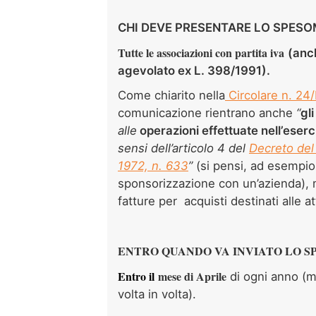
CHI DEVE PRESENTARE LO SPES
Tutte le associazioni con partita iva
(
anch
agevolato ex L. 398/1991)
.
Come chiarito nella
Circolare n. 24/
comunicazione rientrano anche
“
gl
alle
operazioni effettuate nell’eserc
sensi dell’articolo 4 del
Decreto del
1972, n. 633
”
(si pensi, ad esempio
sponsorizzazione con un’azienda)
fatture per acquisti destinati alle atti
ENTRO QUANDO VA INVIATO LO 
Entro il
mese di Aprile
di ogni anno (
volta in volta).