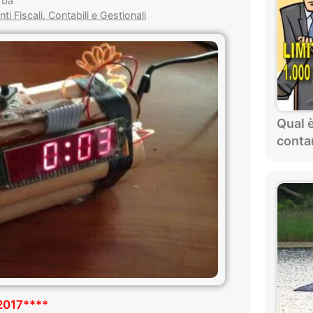
rba
 Fiscali, Contabili e Gestionali
Qual è
contan
017****