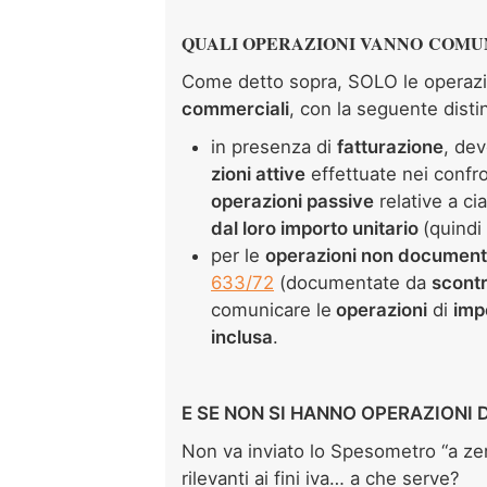
QUALI OPERAZIONI VANNO COMU
Come detto sopra, SOLO le operazion
commerciali
, con la seguente disti
in presenza di
fatturazione
, de
zioni attive
effettuate nei confron
operazioni passive
relative a ci
dal loro importo unitario
(quindi
per le
operazioni non documenta
633/72
(documentate da
scontr
comunicare le
operazioni
di
imp
inclusa
.
E SE NON SI HANNO OPERAZIONI
Non va inviato lo Spesometro “a zer
rilevanti ai fini iva… a che serve?