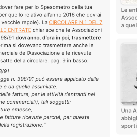
 dover fare per lo Spesometro della tua
Le en
er quello relativo all’anno 2016 che dovrai
Assoc
le vecchie regole). La
CIRCOLARE N.1 DEL 7
a quel
LLE ENTRATE
chiarisce che le Associazioni
 398/91
dovranno, d’ora in poi, trasmettere
rima si dovevano trasmettere anche le
erciale dell’Associazione e le ricevute
satte della circolare, pag. 9 in basso:
8/91
 legge n. 398/91 può essere applicato dalle
e e da quelle assimilate.
elle fatture, per le attività rientranti nel
he commerciali), tali soggetti:
atture emesse,
Una A
le fatture ricevute perché, per queste
abbig
ella registrazione.
“
sport