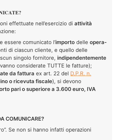
NICATE?
i effettuate nell’esercizio di
attività
nzione:
ve essere comunicato l’
importo
delle
opera­
ti di ciascun cliente, e quello delle
ascun sin­golo fornitore,
indipendentemente
 vanno considerate TUTTE le fatture)
;
te da fattura
ex art. 22 del
D.P.R. n.
ino o ricevuta fiscale
), si devono
orto pari o superiore a 3.600 euro, IVA
 DA COMUNICARE?
o”. Se non si hanno infatti operazioni