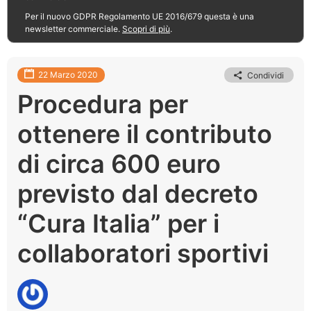
Per il nuovo GDPR Regolamento UE 2016/679 questa è una
newsletter commerciale.
Scopri di più
.
22 Marzo 2020
Condividi
Procedura per
ottenere il contributo
di circa 600 euro
previsto dal decreto
“Cura Italia” per i
collaboratori sportivi