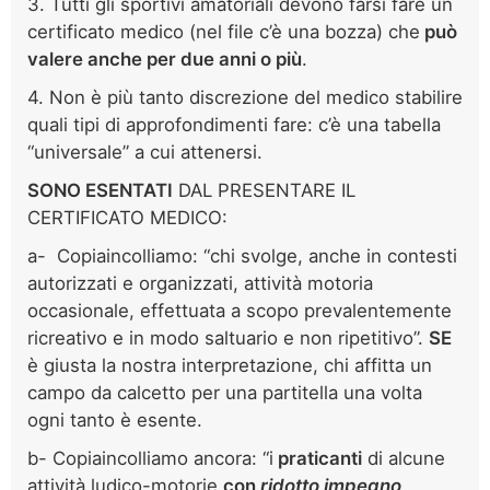
3. Tutti gli sportivi amatoriali devono farsi fare un
certificato medico (nel file c’è una bozza) che
può
valere anche per due anni o più
.
4. Non è più tanto discrezione del medico stabilire
quali tipi di approfondimenti fare: c’è una tabella
“universale” a cui attenersi.
SONO ESENTATI
DAL PRESENTARE IL
CERTIFICATO MEDICO:
a- Copiaincolliamo: “chi svolge, anche in contesti
autorizzati e organizzati, attività motoria
occasionale, effettuata a scopo prevalentemente
ricreativo e in modo saltuario e non ripetitivo”.
SE
è giusta la nostra interpretazione, chi affitta un
campo da calcetto per una partitella una volta
ogni tanto è esente.
b- Copiaincolliamo ancora: “i
praticanti
di alcune
attività ludico-motorie
con
ridotto impegno