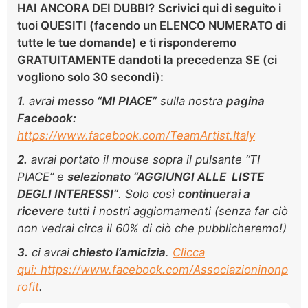
HAI ANCORA DEI DUBBI?
Scrivici
qui di seguito
i
tuoi QUESITI (facendo un ELENCO NUMERATO di
tutte le tue domande) e ti risponderemo
GRATUITAMENTE dandoti la precedenza SE (ci
vogliono solo
30 secondi):
1.
avrai
m
esso “MI PIACE”
sulla nostra
pagina
Facebook:
https://www.facebook.com/TeamArtist.Italy
2.
avrai portato il mouse sopra il pulsante “TI
PIACE” e
selezionato “AGGIUNGI ALLE LISTE
DEGLI INTERESSI”
. Solo così
continuerai a
ricevere
tutti i nostri aggiornamenti (senza far ciò
non vedrai circa il 60% di ciò che pubblicheremo!)
3.
ci avrai
chiesto l’amicizia
.
Clicca
qui: https://www.facebook.com/Associazioninonp
rofit
.