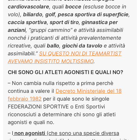
cardiovascolare
, quali
bocce
(escluse
bocce in
volo),
biliardo
,
golf
,
pesca sportiva di superﬁ
cie
,
caccia sportiva
,
sport di tiro
,
ginnastica per
anziani
,
“gruppi cammino” e attività assimilabili
nonché i prati
canti di attività prevalentemente
ricreative, quali
ballo
,
giochi da tavolo
e attività
assimilabili.”
SU QUESTO NOI DI TEAMARTIST
AVEVAMO INSISTITO MOLTISSIMO
.
CHI SONO GLI ATLETI AGONISTI E QUALI NO?
– Non cambia nulla rispetto a prima perchè
continua a valere il
Decreto Ministeriale del 18
febbraio 1982
per il quale sono le singole
FEDERAZIONI SPORTIVE o Enti Sportivi
riconosciuti a determinare chi sono gli atleti
agonisti e quali no.
– I
non agonisti
(che sono una specie diversa