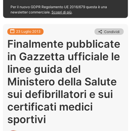
Per il nuovo GDPR Regolamento UE 2016/679 questa è una
newsletter commerciale.
Scopri di più
.
23 Luglio 2013
Condividi
Finalmente pubblicate
in Gazzetta ufficiale le
linee guida del
Ministero della Salute
sui defibrillatori e sui
certificati medici
sportivi