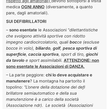
rispetto agli amatoriali)
devono sottoporsi a visita
medica
OGNI ANNO
(diversamente, a quanto
pare, dagli amatoriali).
SUI DEFIBRILLATORI
–
sono esentate
le Associazioni “
dilettantistiche
che svolgono attivi
tà sportive con ridotto
impegno cardiocircolatorio, quali
boc
ce (escluse
bocce in volo),
biliardo
,
golf
,
pesca spor
tiva di
superﬁcie
,
caccia sportiva
, sport di tiro,
giochi
da
tavolo
e sport assimilabili.
ATTENZIONE: non
sono esentate le Associazioni di DANZA.
– La parte peggiore:
chi lo deve acquistare e
manutenere
? La montagna ha partorito il
topolino:
“
L’onere della dotazione del deﬁ
brillatore semiauto
matico e della sua
manutenzione è a carico della società
(Associazione ndr).
Le società
(Associazioni