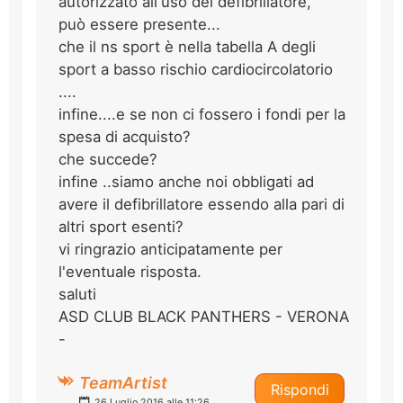
autorizzato all'uso del defibrillatore,
può essere presente...
che il ns sport è nella tabella A degli
sport a basso rischio cardiocircolatorio
....
infine....e se non ci fossero i fondi per la
spesa di acquisto?
che succede?
infine ..siamo anche noi obbligati ad
avere il defibrillatore essendo alla pari di
altri sport esenti?
vi ringrazio anticipatamente per
l'eventuale risposta.
saluti
ASD CLUB BLACK PANTHERS - VERONA
-
TeamArtist
Rispondi
26 Luglio 2016 alle 11:26