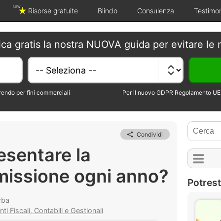
NEW
Risorse gratuite
Blindo
Consulenza
Testimo
ica gratis la nostra NUOVA guida per evitare le 
erendo per fini commerciali
Per il nuovo GDPR Regolamento UE 
Condividi
esentare la
issione ogni anno?
Potrest
rba
 Fiscali, Contabili e Gestionali