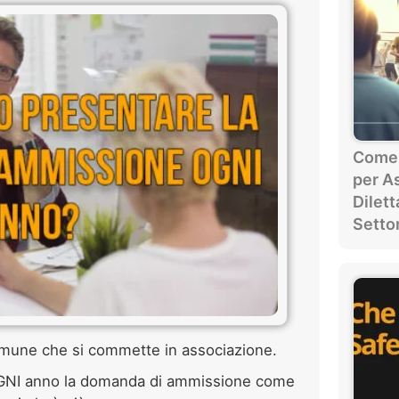
Come i
per A
Dilett
Settor
comune che si commette in associazione.
 OGNI anno la domanda di ammissione come