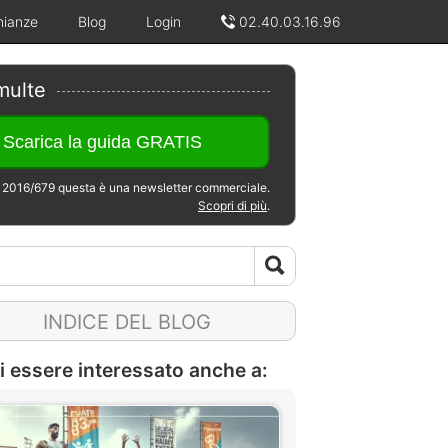
nianze
Blog
Login
02.40.03.16.96
multe
2016/679 questa è una newsletter commerciale.
Scopri di più
.
INDICE DEL BLOG
i essere interessato anche a: