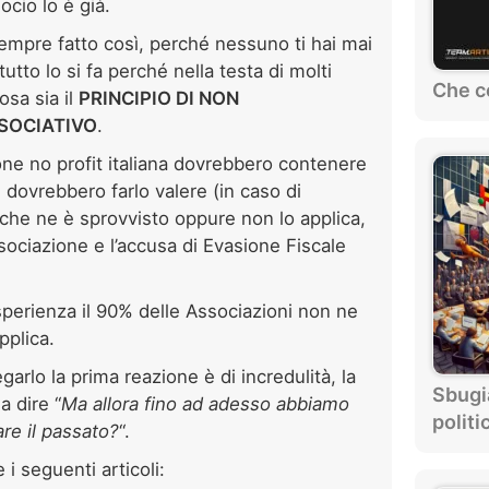
ocio lo è già.
sempre fatto così, perché nessuno ti hai mai
tto lo si fa perché nella testa di molti
Che c
osa sia il
PRINCIPIO DI NON
SOCIATIVO
.
ione no profit italiana dovrebbero contenere
e dovrebbero farlo valere (in caso di
 che ne è sprovvisto oppure non lo applica,
ociazione e l’accusa di Evasione Fiscale
esperienza il 90% delle Associazioni non ne
pplica.
arlo la prima reazione è di incredulità, la
Sbugi
a dire “
Ma allora fino ad adesso abbiamo
politi
re il passato?
“.
i seguenti articoli: