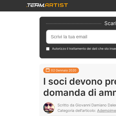
Scar
Autorizzo il trattamento dei dati che sto ins
02 Gennaio 2020
I soci devono pr
domanda di amm
Scritto da Giovanni Damiano Dale
Categoria dell'articolo:
Adempimenti