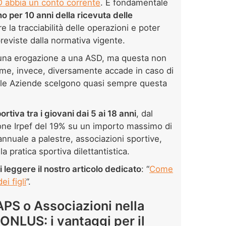
 abbia un conto corrente
. È fondamentale
 per 10 anni della ricevuta delle
ire la tracciabilità delle operazioni e poter
previste dalla normativa vigente.
 una erogazione a una ASD, ma questa non
ome, invece, diversamente accade in caso di
 le Aziende scelgono quasi sempre questa
rtiva tra i giovani dai 5 ai 18 anni
, dal
ione Irpef del 19% su un importo massimo di
annuale a palestre, associazioni sportive,
la pratica sportiva dilettantistica.
 leggere il nostro articolo dedicato
: “
Come
ei figli
”.
 APS o Associazioni nella
 ONLUS: i vantaggi per il