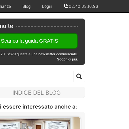
nianze
Blog
Login
02.40.03.16.96
multe
2016/679 questa è una newsletter commerciale.
Scopri di più
.
INDICE DEL BLOG
i essere interessato anche a: