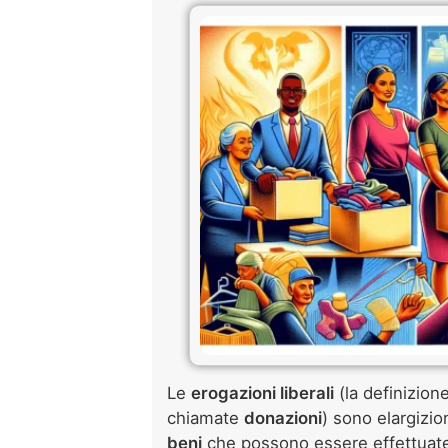
Le
erogazioni liberali
(la definizio
chiamate
donazioni
) sono elargizi
beni
che possono essere effettuate 