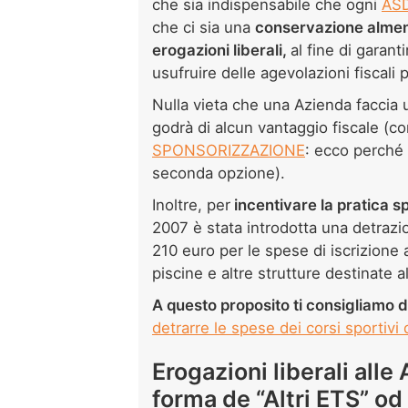
che sia indispensabile che ogni
ASD
che ci sia una
conservazione almeno
erogazioni liberali,
al fine di garant
usufruire delle agevolazioni fiscali 
Nulla vieta che una Azienda faccia
godrà di alcun vantaggio fiscale (c
SPONSORIZZAZIONE
: ecco perché
seconda opzione).
Inoltre, per
incentivare la pratica spo
2007 è stata introdotta una detraz
210 euro per le spese di iscrizione 
piscine e altre strutture destinate al
A questo proposito ti consigliamo di
detrarre le spese dei corsi sportivi d
Erogazioni liberali alle
forma de “Altri ETS” od