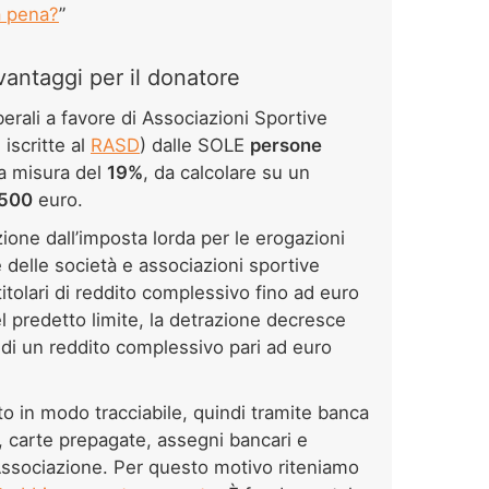
a pena?
”
 vantaggi per il donatore
berali a favore di Associazioni Sportive
iscritte al
RASD
) dalle SOLE
persone
lla misura del
19%
, da calcolare su un
.500
euro.
zione dall’imposta lorda per le erogazioni
e delle società e associazioni sportive
 titolari di reddito complessivo fino ad euro
 predetto limite, la detrazione decresce
 di un reddito complessivo pari ad euro
o in modo tracciabile, quindi tramite banca
, carte prepagate, assegni bancari e
all’Associazione. Per questo motivo riteniamo