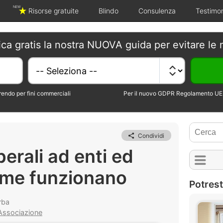
NEW
Risorse gratuite
Blindo
Consulenza
Testimo
ica gratis la nostra NUOVA guida per evitare le 
erendo per fini commerciali
Per il nuovo GDPR Regolamento UE 
Condividi
berali ad enti ed
ome funzionano
Potrest
rba
 Associazione