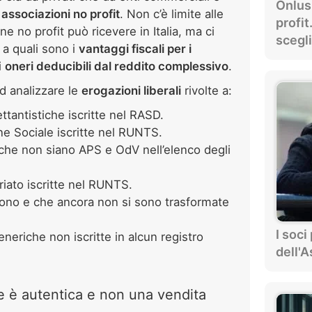
Onlus
i
associazioni no profit
. Non c’è limite alle
profit
ne no profit può ricevere in Italia, ma ci
scegl
 a quali sono i
vantaggi fiscali per i
i
oneri deducibili dal reddito complessivo
.
d analizzare le
erogazioni liberali
rivolte a:
ttantistiche iscritte nel RASD.
e Sociale iscritte nel RUNTS.
che non siano APS e OdV nell’elenco degli
riato iscritte nel RUNTS.
ono e che ancora non si sono trasformate
I soc
eneriche non iscritte in alcun registro
dell'
e è autentica e non una vendita