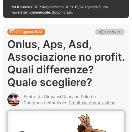
Per il nuovo GDPR Regolamento UE 2016/679 questa è una
newsletter commerciale.
Scopri di più
.
07 Agosto 2013
Condividi
Onlus, Aps, Asd,
Associazione no profit.
Quali differenze?
Quale scegliere?
Scritto da Giovanni Damiano Dalerba
Categoria dell'articolo:
Costituire Associazione