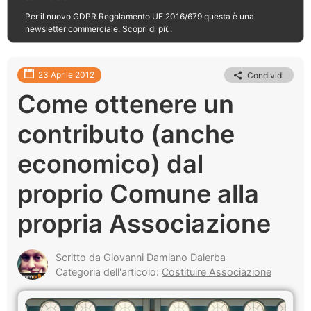
Per il nuovo GDPR Regolamento UE 2016/679 questa è una
newsletter commerciale.
Scopri di più
.
23 Aprile 2012
Condividi
Come ottenere un
contributo (anche
economico) dal
proprio Comune alla
propria Associazione
Scritto da Giovanni Damiano Dalerba
Categoria dell'articolo:
Costituire Associazione