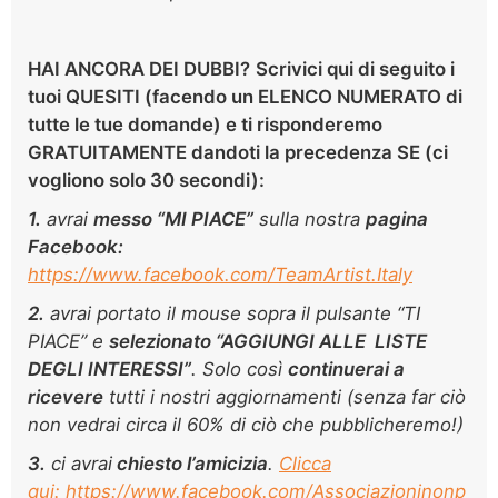
HAI ANCORA DEI DUBBI?
Scrivici
qui di seguito
i
tuoi QUESITI (facendo un ELENCO NUMERATO di
tutte le tue domande) e ti risponderemo
GRATUITAMENTE dandoti la precedenza SE (ci
vogliono solo
30 secondi):
1.
avrai
m
esso “MI PIACE”
sulla nostra
pagina
Facebook:
https://www.facebook.com/TeamArtist.Italy
2.
avrai portato il mouse sopra il pulsante “TI
PIACE” e
selezionato “AGGIUNGI ALLE LISTE
DEGLI INTERESSI”
. Solo così
continuerai a
ricevere
tutti i nostri aggiornamenti (senza far ciò
non vedrai circa il 60% di ciò che pubblicheremo!)
3.
ci avrai
chiesto l’amicizia
.
Clicca
qui: https://www.facebook.com/Associazioninonp