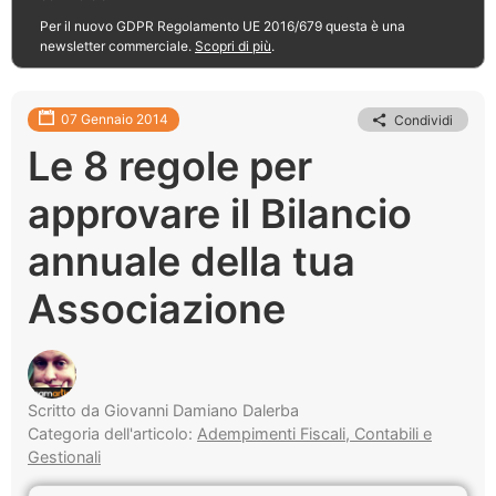
Per il nuovo GDPR Regolamento UE 2016/679 questa è una
newsletter commerciale.
Scopri di più
.
07 Gennaio 2014
Condividi
Le 8 regole per
approvare il Bilancio
annuale della tua
Associazione
Scritto da Giovanni Damiano Dalerba
Categoria dell'articolo:
Adempimenti Fiscali, Contabili e
Gestionali