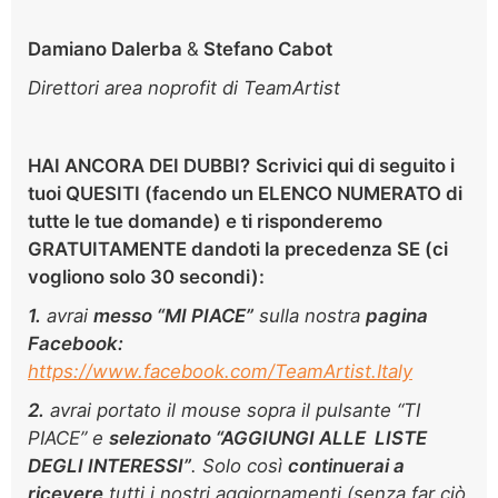
Damiano Dalerba
&
Stefano Cabot
Direttori area noprofit di TeamArtist
HAI ANCORA DEI DUBBI?
Scrivici
qui di seguito
i
tuoi QUESITI (facendo un ELENCO NUMERATO di
tutte le tue domande) e ti risponderemo
GRATUITAMENTE dandoti la precedenza SE (ci
vogliono solo
30 secondi):
1.
avrai
m
esso “MI PIACE”
sulla nostra
pagina
Facebook:
https://www.facebook.com/TeamArtist.Italy
2.
avrai portato il mouse sopra il pulsante “TI
PIACE” e
selezionato “AGGIUNGI ALLE LISTE
DEGLI INTERESSI”
. Solo così
continuerai a
ricevere
tutti i nostri aggiornamenti (senza far ciò