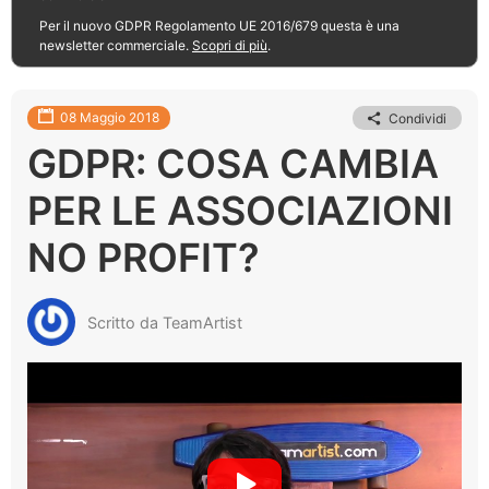
Per il nuovo GDPR Regolamento UE 2016/679 questa è una
newsletter commerciale.
Scopri di più
.
08 Maggio 2018
Condividi
GDPR: COSA CAMBIA
PER LE ASSOCIAZIONI
NO PROFIT?
Scritto da TeamArtist