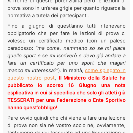
A fronte di queste potenzialità però le lezioni di
prova sono in un’area grigia per quanto riguarda la
normativa a tutela dei partecipanti.
Fino a giugno di quest’anno tutti ritenevano
obbligatorio che per fare le lezioni di prova ci
volesse un certificato medico (con un palese
paradosso: “
ma come, nemmeno so se mi piace
quello sport e se mi iscriverò e devo già andare a
fare un certificato per uno sport che magari
manco mi interessa?
”). In realtà,
come spiegato in
questo nostro post
,
Il Ministero della Salute ha
pubblicato lo scorso 16 Giugno una nota
esplicativa in cui si specifica che solo gli atleti già
TESSERATI per una Federazione o Ente Sportivo
hanno quest’obbligo
!
Pare ovvio quindi che chi viene a fare una lezione
di prova non sia né vostro socio né, ovviamente,
tantomeno da voi tesserato ad una Federazione o