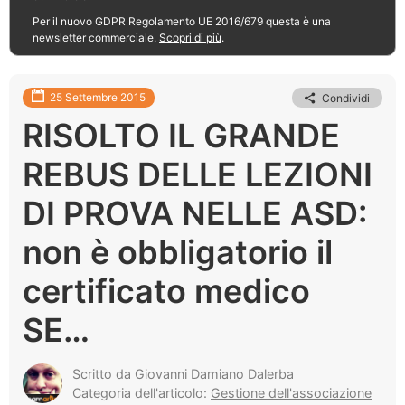
Per il nuovo GDPR Regolamento UE 2016/679 questa è una
newsletter commerciale.
Scopri di più
.
25 Settembre 2015
Condividi
RISOLTO IL GRANDE
REBUS DELLE LEZIONI
DI PROVA NELLE ASD:
non è obbligatorio il
certificato medico
SE…
Scritto da Giovanni Damiano Dalerba
Categoria dell'articolo:
Gestione dell'associazione