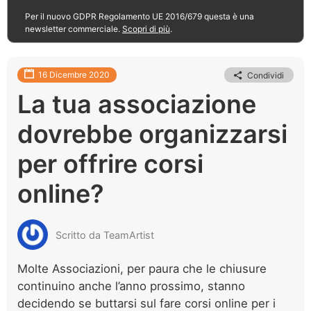
Per il nuovo GDPR Regolamento UE 2016/679 questa è una
newsletter commerciale.
Scopri di più
.
16 Dicembre 2020
Condividi
La tua associazione
dovrebbe organizzarsi
per offrire corsi
online?
Scritto da TeamArtist
Molte Associazioni, per paura che le chiusure
continuino anche l’anno prossimo, stanno
decidendo se buttarsi sul fare corsi online per i