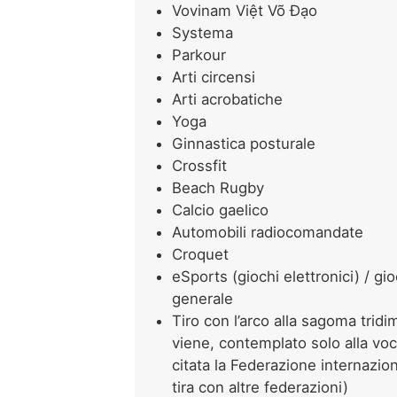
Vovinam Việt Võ Ðạo
Systema
Parkour
Arti circensi
Arti acrobatiche
Yoga
Ginnastica posturale
Crossfit
Beach Rugby
Calcio gaelico
Automobili radiocomandate
Croquet
eSports (giochi elettronici) / gi
generale
Tiro con l’arco alla sagoma trid
viene, contemplato solo alla vo
citata la Federazione internazion
tira con altre federazioni)