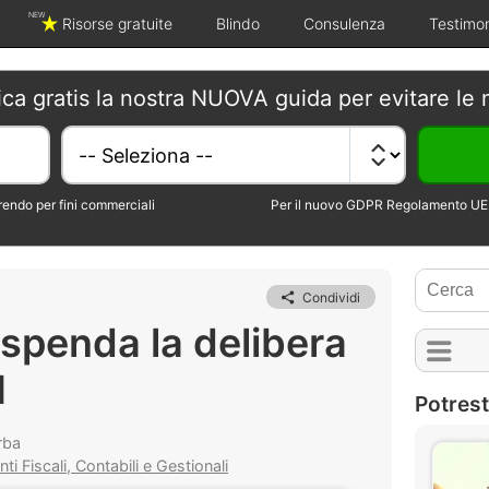
NEW
Risorse gratuite
Blindo
Consulenza
Testimo
ica gratis la nostra NUOVA guida per evitare le 
erendo per fini commerciali
Per il nuovo GDPR Regolamento UE 
Condividi
ospenda la delibera
I
Potrest
rba
 Fiscali, Contabili e Gestionali