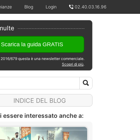
nianze
Blog
Login
02.40.03.16.96
multe
2016/679 questa è una newsletter commerciale.
Scopri di più
.
INDICE DEL BLOG
i essere interessato anche a: