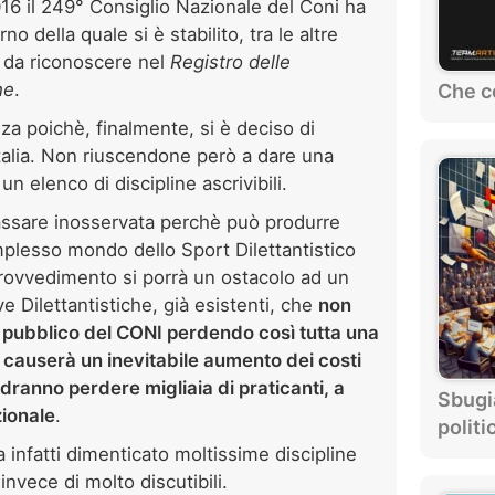
16 il 249° Consiglio Nazionale del Coni ha
erno della quale si è stabilito, tra le altre
ve da riconoscere nel
Registro delle
he
.
Che c
a poichè, finalmente, si è deciso di
Italia. Non riuscendone però a dare una
un elenco di discipline ascrivibili.
ssare inosservata perchè può produrre
omplesso mondo dello Sport Dilettantistico
 provvedimento si porrà un ostacolo ad un
 Dilettantistiche, già esistenti, che
n
on
o pubblico del CONI perdendo così tutta una
o causerà un inevitabile aumento dei costi
vedranno perdere migliaia di praticanti, a
Sbugi
zionale
.
politi
 infatti dimenticato moltissime discipline
nvece di molto discutibili.