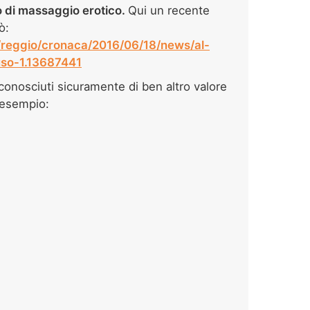
 di massaggio erotico.
Qui un recente
ò:
it/reggio/cronaca/2016/06/18/news/al-
uso-1.13687441
conosciuti sicuramente di ben altro valore
d esempio: