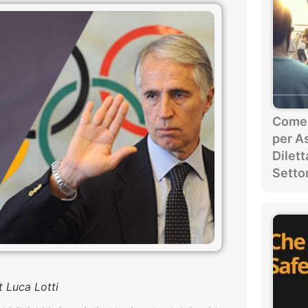
Come i
per A
Dilett
Settor
t Luca Lotti