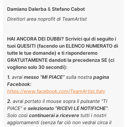
Damiano Dalerba
&
Stefano Cabot
Direttori area noprofit di TeamArtist
HAI ANCORA DEI DUBBI?
Scrivici
qui di seguito
i
tuoi QUESITI (facendo un ELENCO NUMERATO di
tutte le tue domande) e ti risponderemo
GRATUITAMENTE dandoti la precedenza SE (ci
vogliono solo
30 secondi):
1.
avrai
m
esso “MI PIACE”
sulla nostra
pagina
Facebook:
https://www.facebook.com/TeamArtist.Italy
2.
avrai portato il mouse sopra il pulsante “TI
PIACE” e
selezionato “RICEVI LE NOTIFICHE”
.
Solo così
continuerai a ricevere
tutti i nostri
aggiornamenti (senza far ciò non vedrai circa il