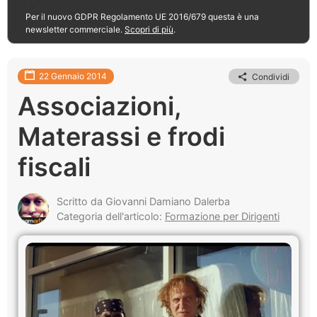
Per il nuovo GDPR Regolamento UE 2016/679 questa è una
newsletter commerciale.
Scopri di più
.
22 Gennaio 2014
Condividi
Associazioni,
Materassi e frodi
fiscali
Scritto da Giovanni Damiano Dalerba
Categoria dell'articolo:
Formazione per Dirigenti