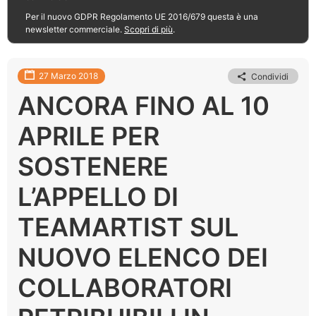
Per il nuovo GDPR Regolamento UE 2016/679 questa è una
newsletter commerciale.
Scopri di più
.
27 Marzo 2018
Condividi
ANCORA FINO AL 10
APRILE PER
SOSTENERE
L’APPELLO DI
TEAMARTIST SUL
NUOVO ELENCO DEI
COLLABORATORI