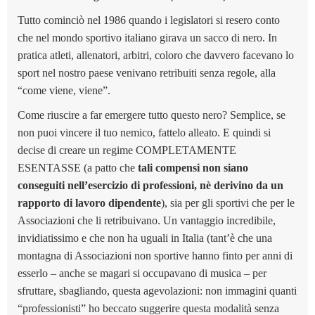
Tutto cominciò nel 1986 quando i legislatori si resero conto
che nel mondo sportivo italiano girava un sacco di nero. In
pratica atleti, allenatori, arbitri, coloro che davvero facevano lo
sport nel nostro paese venivano retribuiti senza regole, alla
“come viene, viene”.
Come riuscire a far emergere tutto questo nero? Semplice, se
non puoi vincere il tuo nemico, fattelo alleato. E quindi si
decise di creare un regime COMPLETAMENTE
ESENTASSE (
a patto che
tali compensi non siano
conseguiti nell’esercizio di professioni, nè derivino da un
rapporto di lavoro dipendente
)
, sia per gli sportivi che per le
Associazioni che li retribuivano. Un vantaggio incredibile,
invidiatissimo e che non ha uguali in Italia (tant’è che una
montagna di Associazioni non sportive hanno finto per anni di
esserlo – anche se magari si occupavano di musica – per
sfruttare, sbagliando, questa agevolazioni: non immagini quanti
“professionisti” ho beccato suggerire questa modalità senza