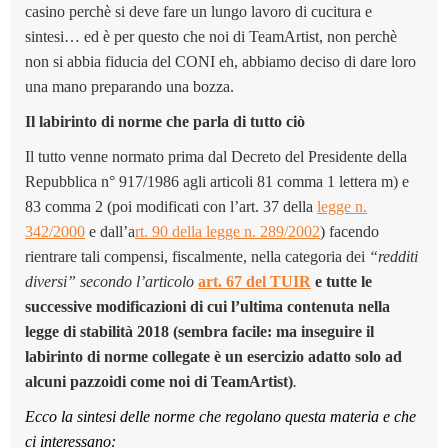
casino perchè si deve fare un lungo lavoro di cucitura e
sintesi… ed è per questo che noi di TeamArtist, non perchè
non si abbia fiducia del CONI eh, abbiamo deciso di dare loro
una mano preparando una bozza.
Il labirinto di norme che parla di tutto ciò
Il tutto venne normato prima dal Decreto del Presidente della
Repubblica n° 917/1986 agli articoli 81 comma 1 lettera m) e
83 comma 2 (poi modificati con l’
art. 37 della
legge n.
342/2000
e dall’a
rt. 90 della legge n. 289/2002
) facendo
rientrare tali compensi, fiscalmente, nella categoria dei
“
redditi
diversi”
secondo l’articolo
art. 67 del TUIR
e tutte le
successive modificazioni di cui l’ultima contenuta nella
legge di stabilità 2018 (sembra facile: ma inseguire il
labirinto di norme collegate è un esercizio adatto solo ad
alcuni pazzoidi come noi di TeamArtist)
.
Ecco la sintesi delle norme che regolano questa materia e che
ci interessano: