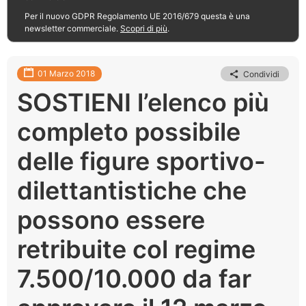
Per il nuovo GDPR Regolamento UE 2016/679 questa è una
newsletter commerciale.
Scopri di più
.
01 Marzo 2018
Condividi
SOSTIENI l’elenco più
completo possibile
delle figure sportivo-
dilettantistiche che
possono essere
retribuite col regime
7.500/10.000 da far