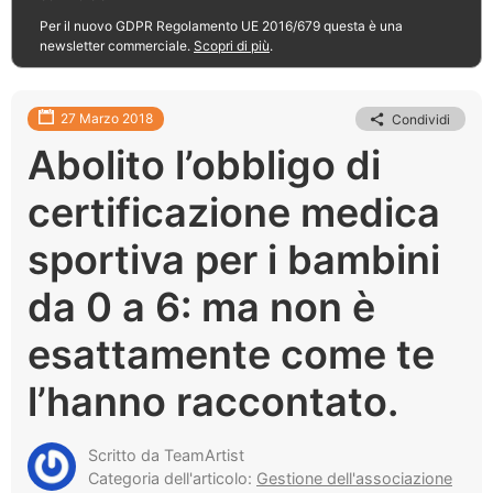
Per il nuovo GDPR Regolamento UE 2016/679 questa è una
newsletter commerciale.
Scopri di più
.
27 Marzo 2018
Condividi
Abolito l’obbligo di
certificazione medica
sportiva per i bambini
da 0 a 6: ma non è
esattamente come te
l’hanno raccontato.
Scritto da TeamArtist
Categoria dell'articolo:
Gestione dell'associazione