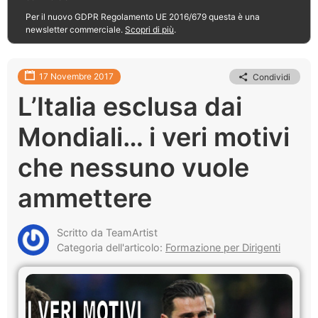
Per il nuovo GDPR Regolamento UE 2016/679 questa è una
newsletter commerciale.
Scopri di più
.
17 Novembre 2017
Condividi
L’Italia esclusa dai
Mondiali… i veri motivi
che nessuno vuole
ammettere
Scritto da TeamArtist
Categoria dell'articolo:
Formazione per Dirigenti