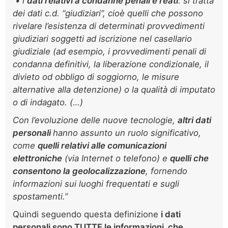
• i
dati relativi a condanne penali e reati
: si tratta
dei dati c.d. “giudiziari”, cioè quelli che possono
rivelare l’esistenza di determinati provvedimenti
giudiziari soggetti ad iscrizione nel casellario
giudiziale (ad esempio, i provvedimenti penali di
condanna definitivi, la liberazione condizionale, il
divieto od obbligo di soggiorno, le misure
alternative alla detenzione) o la qualità di imputato
o di indagato. (…)
Con l’evoluzione delle nuove tecnologie,
altri dati
personali
hanno assunto un ruolo significativo,
come
quelli relativi alle comunicazioni
elettroniche
(via Internet o telefono) e
quelli che
consentono la geolocalizzazione
, fornendo
informazioni sui luoghi frequentati e sugli
spostamenti.”
Quindi seguendo questa definizione
i dati
personali sono TUTTE le informazioni che