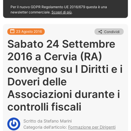
Per il nuovo GDPR Regolamento UE 2016/679 questa è una
newsletter commerciale.
Scopri di più
.
23 Agosto 2016
Condividi
Sabato 24 Settembre
2016 a Cervia (RA)
convegno su I Diritti e i
Doveri delle
Associazioni durante i
controlli fiscali
Scritto da Stefano Marini
Categoria dell'articolo:
Formazione per Dirigenti