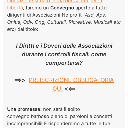
Liberazione situato in Via dei Caduti per la
Libertà
,
faremo un
Convegno
aperto a tutti i
dirigenti di Associazioni No profit (
Asd, Aps,
Onlus, Odv, Ong, Culturali, Ricreative, Musicali etc
etc
) dal titolo:
I Diritti e i Doveri delle Associazioni
durante i controlli fiscali: come
comportarsi?
==
>>
PREISCRIZIONE OBBLIGATORIA
QUI
<<
Una promessa:
non sarà il solito
convegno barboso pieno di paroloni e concetti
incomprensibili! E risponderemo a tutte le tue