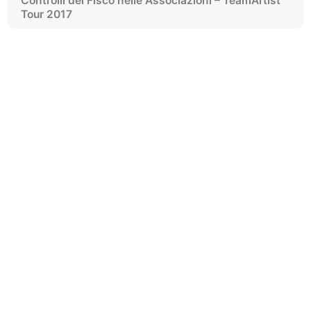
Controlli del Fisco nelle Associazioni – TeamArtist
Tour 2017