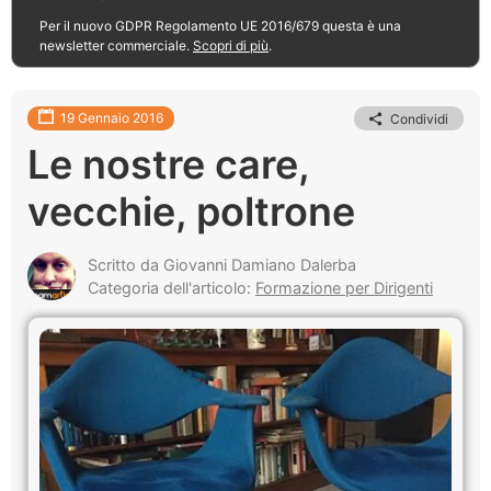
Per il nuovo GDPR Regolamento UE 2016/679 questa è una
newsletter commerciale.
Scopri di più
.
19 Gennaio 2016
Condividi
Le nostre care,
vecchie, poltrone
Scritto da Giovanni Damiano Dalerba
Categoria dell'articolo:
Formazione per Dirigenti