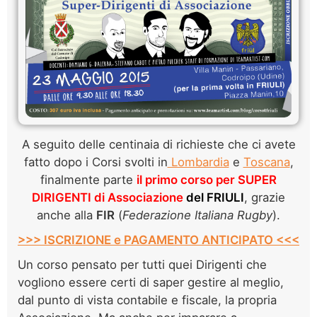
A seguito delle centinaia di richieste che ci avete
fatto dopo i Corsi svolti in
Lombardia
e
Toscana
,
finalmente parte
il primo corso per SUPER
DIRIGENTI di Associazione
del FRIULI
, grazie
anche alla
FIR
(
Federazione Italiana Rugby
).
>>> ISCRIZIONE e PAGAMENTO ANTICIPATO <<<
Un corso pensato per tutti quei Dirigenti che
vogliono essere certi di saper gestire al meglio,
dal punto di vista contabile e fiscale, la propria