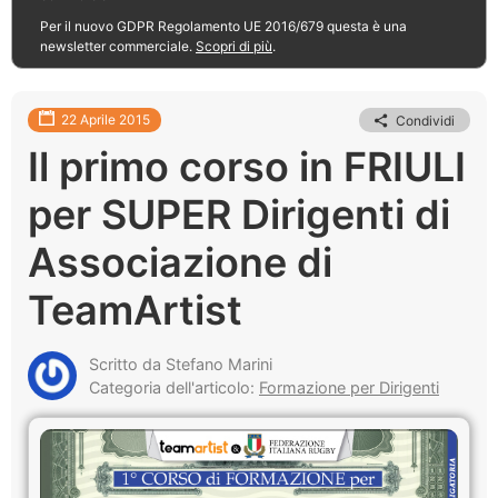
Per il nuovo GDPR Regolamento UE 2016/679 questa è una
newsletter commerciale.
Scopri di più
.
22 Aprile 2015
Condividi
Il primo corso in FRIULI
per SUPER Dirigenti di
Associazione di
TeamArtist
Scritto da Stefano Marini
Categoria dell'articolo:
Formazione per Dirigenti