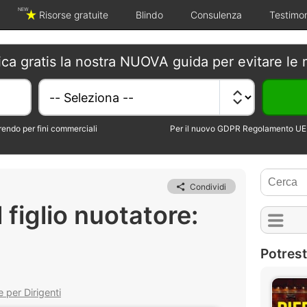
NEW
Risorse gratuite
Blindo
Consulenza
Testimo
ica gratis la nostra NUOVA guida per evitare le 
erendo per fini commerciali
Per il nuovo GDPR Regolamento UE 
Condividi
l figlio nuotatore:
i
Potrest
 per Dirigenti