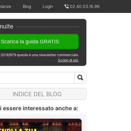
nianze
Blog
Login
02.40.03.16.96
multe
2016/679 questa è una newsletter commerciale.
Scopri di più
.
INDICE DEL BLOG
i essere interessato anche a: