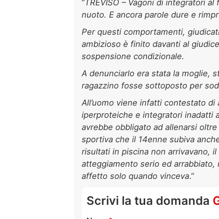
“
TREVISO – Vagoni di integratori al
nuoto. E ancora parole dure e rimprov
Per questi comportamenti, giudicati 
ambizioso è finito davanti al giudi
sospensione condizionale.
A denunciarlo era stata la moglie, s
ragazzino fosse sottoposto per sodd
All’uomo viene infatti contestato di
iperproteiche e integratori inadatti a
avrebbe obbligato ad allenarsi oltre
sportiva che il 14enne subiva anche ne
risultati in piscina non arrivavano, 
atteggiamento serio ed arrabbiato, 
affetto solo quando vinceva
.”
Scrivi la tua domanda