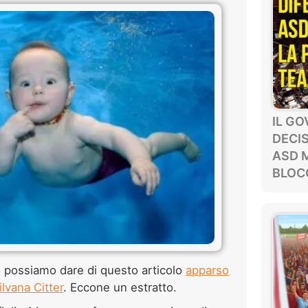
IL G
DECIS
ASD 
BLOCC
 possiamo dare di questo articolo
apparso
ilvana Citter
. Eccone un estratto.