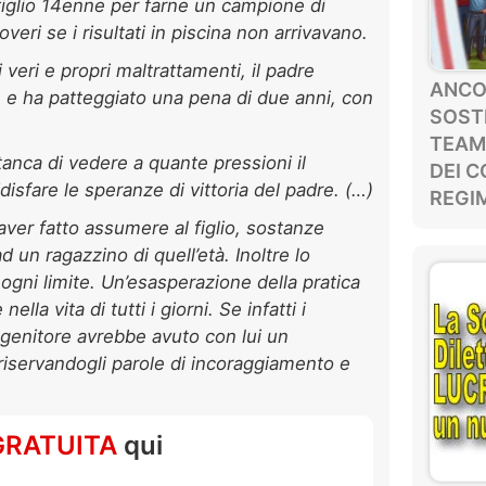
 figlio 14enne per farne un campione di
eri se i risultati in piscina non arrivavano.
veri e propri maltrattamenti, il padre
ANCOR
ce e ha patteggiato una pena di due anni, con
SOSTE
TEAM
tanca di vedere a quante pressioni il
DEI C
isfare le speranze di vittoria del padre. (…)
REGIM
 aver fatto assumere al figlio, sostanze
d un ragazzino di quell’età. Inoltre lo
 ogni limite. Un’esasperazione della pratica
lla vita di tutti i giorni. Se infatti i
il genitore avrebbe avuto con lui un
riservandogli parole di incoraggiamento e
GRATUITA
qui