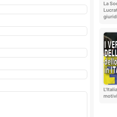
La Soc
Lucra
giurid
L'Ital
motiv