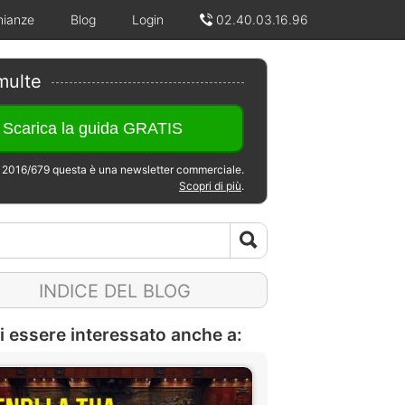
nianze
Blog
Login
02.40.03.16.96
multe
2016/679 questa è una newsletter commerciale.
Scopri di più
.
INDICE DEL BLOG
i essere interessato anche a: