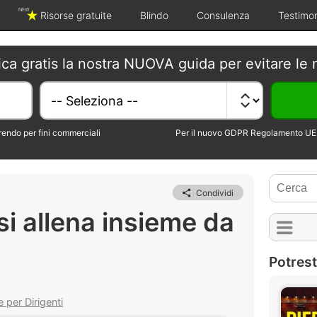
NEW
Risorse gratuite
Blindo
Consulenza
Testimo
ica gratis la nostra NUOVA guida per evitare le 
erendo per fini commerciali
Per il nuovo GDPR Regolamento UE 
Condividi
i allena insieme da
Potrest
 per Dirigenti