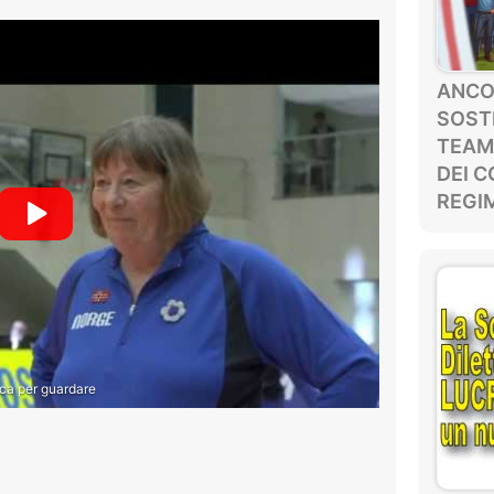
ANCOR
SOSTE
TEAM
DEI C
REGIM
ca per guardare