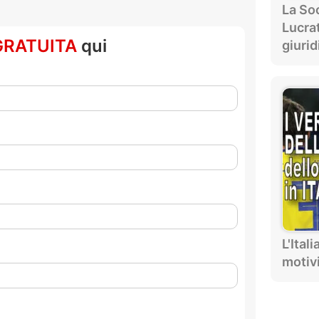
La Soc
Lucra
GRATUITA
qui
giurid
L'Ital
motiv