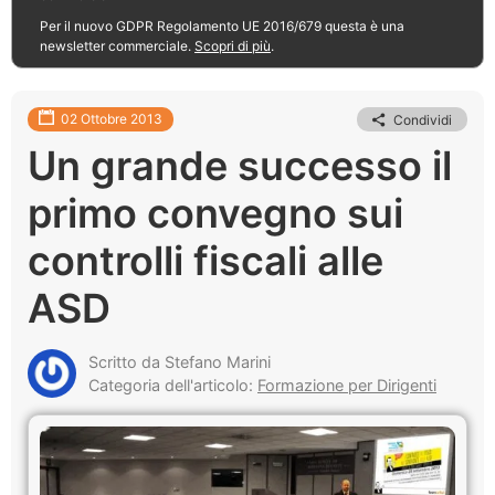
Per il nuovo GDPR Regolamento UE 2016/679 questa è una
newsletter commerciale.
Scopri di più
.
02 Ottobre 2013
Condividi
Un grande successo il
primo convegno sui
controlli fiscali alle
ASD
Scritto da Stefano Marini
Categoria dell'articolo:
Formazione per Dirigenti