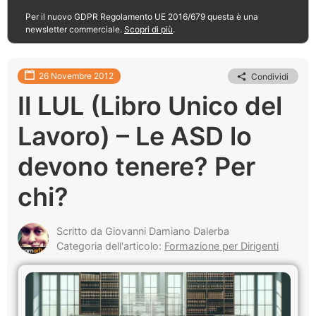
Per il nuovo GDPR Regolamento UE 2016/679 questa è una
newsletter commerciale.
Scopri di più
.
26 Novembre 2012
Condividi
Il LUL (Libro Unico del
Lavoro) – Le ASD lo
devono tenere? Per
chi?
Scritto da Giovanni Damiano Dalerba
Categoria dell'articolo:
Formazione per Dirigenti