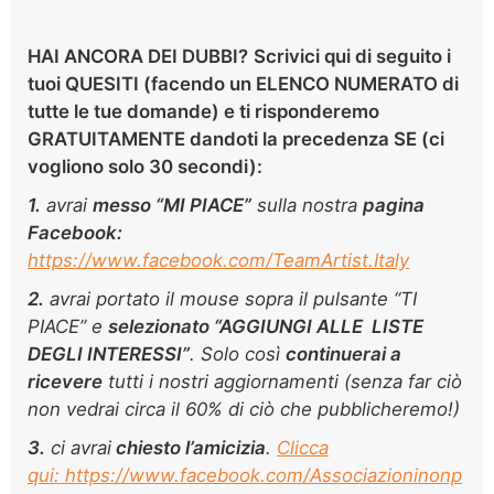
HAI ANCORA DEI DUBBI?
Scrivici
qui di seguito
i
tuoi QUESITI (facendo un ELENCO NUMERATO di
tutte le tue domande) e ti risponderemo
GRATUITAMENTE dandoti la precedenza SE (ci
vogliono solo
30 secondi):
1.
avrai
m
esso “MI PIACE”
sulla nostra
pagina
Facebook:
https://www.facebook.com/TeamArtist.Italy
2.
avrai portato il mouse sopra il pulsante “TI
PIACE” e
selezionato “AGGIUNGI ALLE LISTE
DEGLI INTERESSI”
. Solo così
continuerai a
ricevere
tutti i nostri aggiornamenti (senza far ciò
non vedrai circa il 60% di ciò che pubblicheremo!)
3.
ci avrai
chiesto l’amicizia
.
Clicca
qui: https://www.facebook.com/Associazioninonp