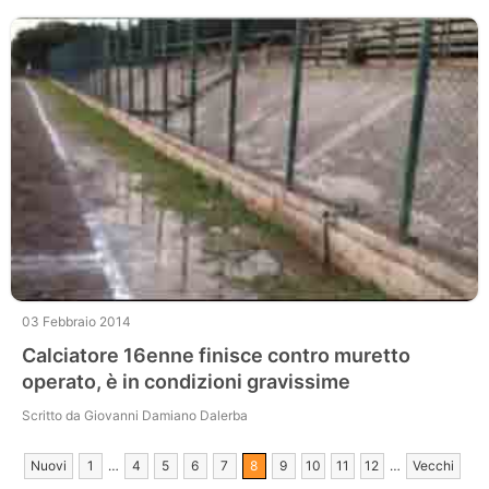
03 Febbraio 2014
Calciatore 16enne finisce contro muretto
operato, è in condizioni gravissime
Scritto da Giovanni Damiano Dalerba
Nuovi
1
…
4
5
6
7
8
9
10
11
12
…
Vecchi