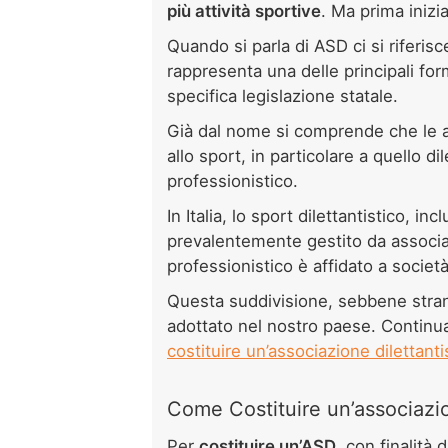
più attività sportive
. Ma prima inizi
Quando si parla di ASD ci si riferis
rappresenta una delle principali form
specifica legislazione statale.
Già dal nome si comprende che le as
allo sport, in particolare a quello di
professionistico.
In Italia, lo sport dilettantistico, i
prevalentemente gestito da associaz
professionistico è affidato a societ
Questa suddivisione, sebbene strana
adottato nel nostro paese. Continua
costituire un’associazione dilettanti
Come Costituire un’associazion
Per
costituire un’ASD
, con finalità