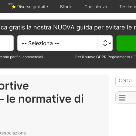
NEW
Risorse gratuite
Blindo
Consulenza
Testimo
ica gratis la nostra NUOVA guida per evitare le 
erendo per fini commerciali
Per il nuovo GDPR Regolamento UE 
ortive
– le normative di
 Associazione