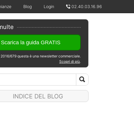
nianze
Blog
Login
02.40.03.16.96
multe
2016/679 questa è una newsletter commerciale.
Scopri di più
.
INDICE DEL BLOG