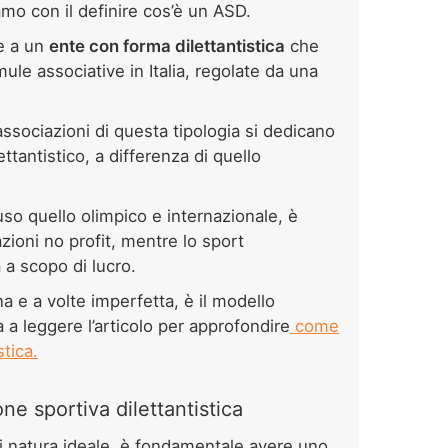
amo con il definire cos’è un ASD.
ce a un
ente con forma dilettantistica
che
ule associative in Italia, regolate da una
sociazioni di questa tipologia si dedicano
lettantistico, a differenza di quello
ncluso quello olimpico e internazionale, è
ioni no profit, mentre lo sport
à a scopo di lucro.
 e a volte imperfetta, è il modello
 a leggere l’articolo per approfondire
come
stica.
e sportiva dilettantistica
 di natura ideale, è fondamentale avere uno