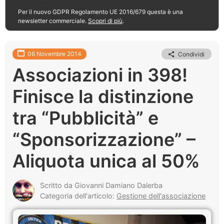
Per il nuovo GDPR Regolamento UE 2016/679 questa è una
newsletter commerciale.
Scopri di più
.
06 Novembre 2014
Condividi
Associazioni in 398!
Finisce la distinzione
tra “Pubblicità” e
“Sponsorizzazione” –
Aliquota unica al 50%
Scritto da Giovanni Damiano Dalerba
Categoria dell'articolo:
Gestione dell'associazione