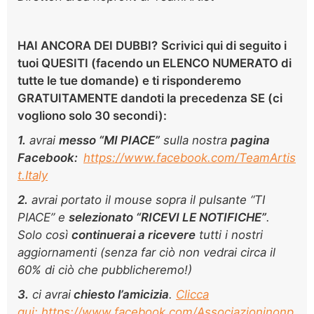
HAI ANCORA DEI DUBBI?
Scrivici
qui di seguito
i
tuoi QUESITI (facendo un ELENCO NUMERATO di
tutte le tue domande) e ti risponderemo
GRATUITAMENTE dandoti la precedenza SE (ci
vogliono solo
30 secondi):
1.
avrai
m
esso “MI PIACE”
sulla nostra
pagina
Facebook:
https://www.facebook.com/TeamArtis
t.Italy
2.
avrai portato il mouse sopra il pulsante “TI
PIACE” e
selezionato “RICEVI LE NOTIFICHE”
.
Solo così
continuerai a ricevere
tutti i nostri
aggiornamenti (senza far ciò non vedrai circa il
60% di ciò che pubblicheremo!)
3.
ci avrai
chiesto l’amicizia
.
Clicca
qui: https://www.facebook.com/Associazioninonp