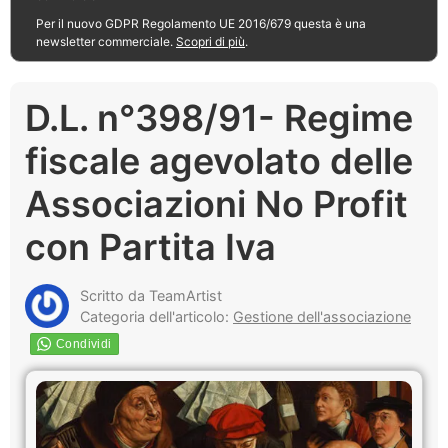
Per il nuovo GDPR Regolamento UE 2016/679 questa è una
newsletter commerciale.
Scopri di più
.
D.L. n°398/91- Regime
fiscale agevolato delle
Associazioni No Profit
con Partita Iva
Scritto da TeamArtist
Categoria dell'articolo:
Gestione dell'associazione