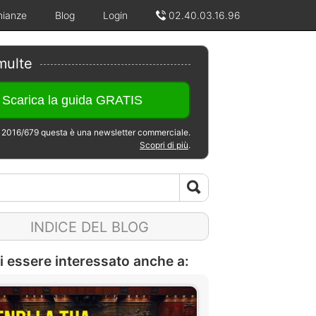
nianze
Blog
Login
02.40.03.16.96
multe
2016/679 questa è una newsletter commerciale.
Scopri di più
.
INDICE DEL BLOG
i essere interessato anche a: