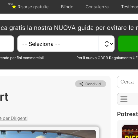
NEW
Risorse gratuite
Blindo
Consulenza
Testimo
ica gratis la nostra NUOVA guida per evitare le 
erendo per fini commerciali
Per il nuovo GDPR Regolamento UE 
Condividi
rt
Potrest
 per Dirigenti