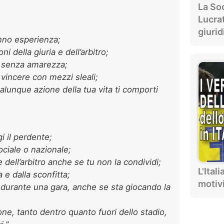
La Soc
Lucra
giurid
anno esperienza;
i della giuria e dell’arbitro;
i senza amarezza;
 vincere con mezzi sleali;
ualunque azione della tua vita ti comporti
i il perdente;
ociale o nazionale;
 e dell’arbitro anche se tu non la condividi;
L'Ital
ia e dalla sconfitta;
motiv
 durante una gara, anche se sta giocando la
ne, tanto dentro quanto fuori dello stadio,