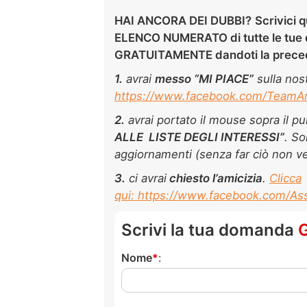
HAI ANCORA DEI DUBBI?
Scrivici
q
ELENCO NUMERATO di tutte le tue 
GRATUITAMENTE dandoti la preced
1.
avrai
m
esso “MI PIACE”
sulla nos
https://www.facebook.com/TeamArti
2.
avrai portato il mouse sopra il p
ALLE LISTE DEGLI INTERESSI”
. So
aggiornamenti (senza far ciò non ve
3.
ci avrai
chiesto l’amicizia
.
Clicca
qui: https://www.facebook.com/Ass
Scrivi la tua domanda
Nome
: