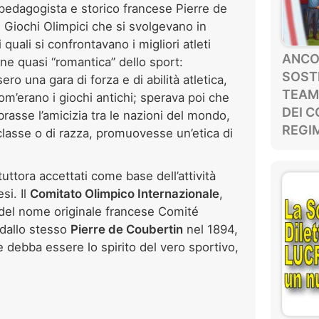
 pedagogista e storico francese Pierre de
hi Giochi Olimpici che si svolgevano in
 quali si confrontavano i migliori atleti
ANCOR
ne quasi “romantica” dello sport:
SOSTE
ero una gara di forza e di abilità atletica,
TEAM
om’erano i giochi antichi; sperava poi che
DEI C
rasse l’amicizia tra le nazioni del mondo,
REGIM
classe o di razza, promuovesse un’etica di
uttora accettati come base dell’attività
esi. Il
Comitato Olimpico Internazionale
,
 del nome originale francese Comité
 dallo stesso
Pierre de Coubertin
nel 1894,
 debba essere lo spirito del vero sportivo,