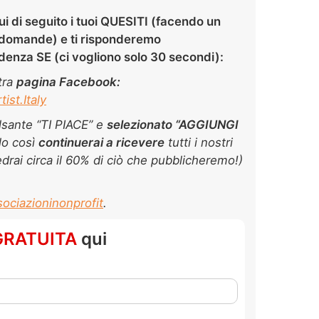
ui di seguito
i tuoi QUESITI (facendo un
domande) e ti risponderemo
enza SE (ci vogliono solo
30 secondi):
tra
pagina Facebook:
st.Italy
ulsante “TI PIACE” e
selezionato “AGGIUNGI
lo così
continuerai a ricevere
tutti i nostri
drai circa il 60% di ciò che pubblicheremo!)
ociazioninonprofit
.
GRATUITA
qui