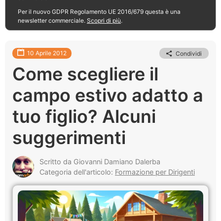
Per il nuovo GDPR Regolamento UE 2016/679 questa è una
newsletter commerciale.
Scopri di più
.
10 Aprile 2012
Condividi
Come scegliere il
campo estivo adatto a
tuo figlio? Alcuni
suggerimenti
Scritto da Giovanni Damiano Dalerba
Categoria dell'articolo:
Formazione per Dirigenti