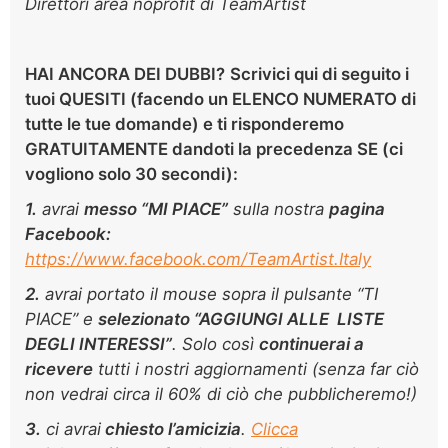
Direttori area noprofit di TeamArtist
HAI ANCORA DEI DUBBI?
Scrivici
qui di seguito
i
tuoi QUESITI (facendo un ELENCO NUMERATO di
tutte le tue domande) e ti risponderemo
GRATUITAMENTE dandoti la precedenza SE (ci
vogliono solo
30 secondi):
1.
avrai
m
esso “MI PIACE”
sulla nostra
pagina
Facebook:
https://www.facebook.com/TeamArtist.Italy
2.
avrai portato il mouse sopra il pulsante “TI
PIACE” e
selezionato “AGGIUNGI ALLE LISTE
DEGLI INTERESSI”
. Solo così
continuerai a
ricevere
tutti i nostri aggiornamenti (senza far ciò
non vedrai circa il 60% di ciò che pubblicheremo!)
3.
ci avrai
chiesto l’amicizia
.
Clicca