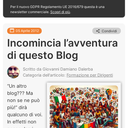
Per il nuovo GDPR Regolamento UE 2016/679 questa è una
newsletter commerciale.
Scopri di più
.
05 Aprile 2012
Condividi
Incomincia l’avventura
di questo Blog
Scritto da Giovanni Damiano Dalerba
Categoria dell'articolo:
Formazione per Dirigenti
“Un altro
blog??? Ma
non se ne può
più!” dirà
qualcuno di voi.
In effetti non