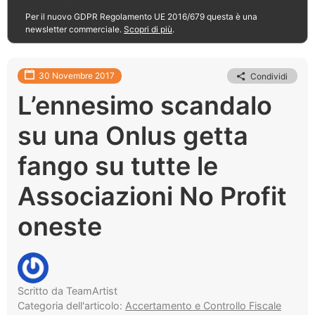
Per il nuovo GDPR Regolamento UE 2016/679 questa è una
newsletter commerciale.
Scopri di più
.
30 Novembre 2017
Condividi
L’ennesimo scandalo
su una Onlus getta
fango su tutte le
Associazioni No Profit
oneste
Scritto da TeamArtist
Categoria dell'articolo:
Accertamento e Controllo Fiscale