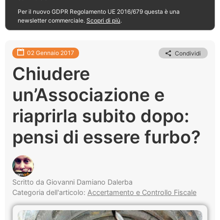
Per il nuovo GDPR Regolamento UE 2016/679 questa è una
newsletter commerciale.
Scopri di più
.
02 Gennaio 2017
Condividi
Chiudere
un’Associazione e
riaprirla subito dopo:
pensi di essere furbo?
Scritto da Giovanni Damiano Dalerba
Categoria dell'articolo:
Accertamento e Controllo Fiscale