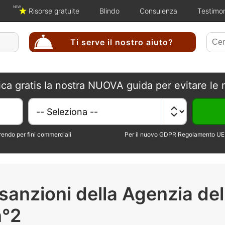
NEW
Risorse gratuite
Blindo
Consulenza
Testimo
Ti serve il nostro aiuto?
ica gratis la nostra NUOVA guida per evitare le 
erendo per fini commerciali
Per il nuovo GDPR Regolamento UE 
anzioni della Agenzia del
n°2