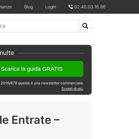
nianze
Blog
Login
02.40.03.16.96
multe
2016/679 questa è una newsletter commerciale.
Scopri di più
.
le Entrate –