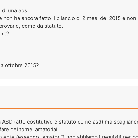
 di una aps.
 non ha ancora fatto il bilancio di 2 mesi del 2015 e no
provarlo, come da statuto.
one?
 a ottobre 2015?
 ASD (atto costitutivo e statuto come asd) ma sbagliand
are dei tornei amatoriali.
n ente (essendo "amatori") non abbiamo i requisiti per p