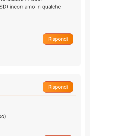
ASD) incorriamo in qualche
Rispondi
Rispondi
so)