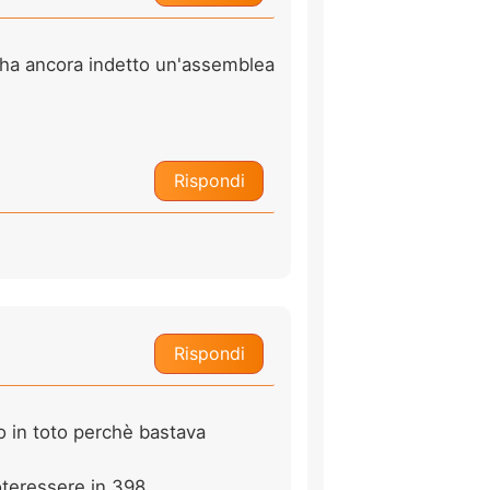
n ha ancora indetto un'assemblea
Rispondi
Rispondi
o in toto perchè bastava
oteressere in 398.