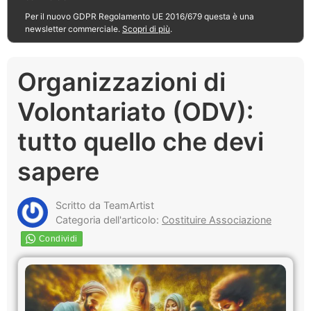
Per il nuovo GDPR Regolamento UE 2016/679 questa è una
newsletter commerciale.
Scopri di più
.
Organizzazioni di
Volontariato (ODV):
tutto quello che devi
sapere
Scritto da TeamArtist
Categoria dell'articolo:
Costituire Associazione