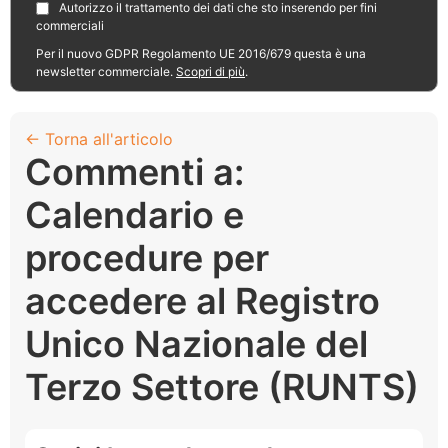
Autorizzo il trattamento dei dati che sto inserendo per fini
commerciali
Per il nuovo GDPR Regolamento UE 2016/679 questa è una
newsletter commerciale.
Scopri di più
.
← Torna all'articolo
Commenti a:
Calendario e
procedure per
accedere al Registro
Unico Nazionale del
Terzo Settore (RUNTS)