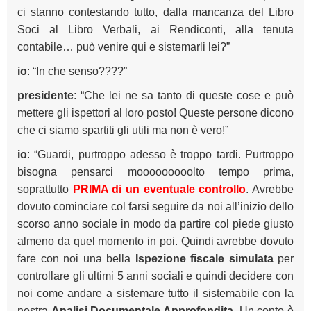
ci stanno contestando tutto, dalla mancanza del Libro
Soci al Libro Verbali, ai Rendiconti, alla tenuta
contabile… può venire qui e sistemarli lei?”
io
: “In che senso????”
presidente
: “Che lei ne sa tanto di queste cose e può
mettere gli ispettori al loro posto! Queste persone dicono
che ci siamo spartiti gli utili ma non è vero!”
io
: “Guardi, purtroppo adesso è troppo tardi. Purtroppo
bisogna pensarci mooooooooolto tempo prima,
soprattutto
PRIMA di un eventuale controllo
. Avrebbe
dovuto cominciare col farsi seguire da noi all’inizio dello
scorso anno sociale in modo da partire col piede giusto
almeno da quel momento in poi. Quindi avrebbe dovuto
fare con noi una bella
Ispezione fiscale simulata
per
controllare gli ultimi 5 anni sociali e quindi decidere con
noi come andare a sistemare tutto il sistemabile con la
nostra
Analisi Documentale Approfondita
. Un conto è