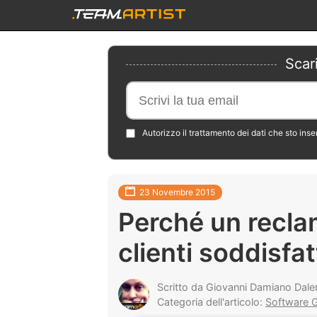
Scar
Autorizzo il trattamento dei dati che sto ins
23 Novembre 2015
Perché un recla
clienti soddisfat
Scritto da Giovanni Damiano Dale
Categoria dell'articolo:
Software G