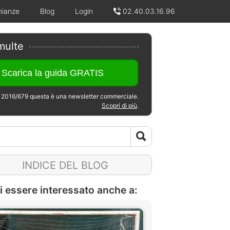
nianze
Blog
Login
02.40.03.16.96
multe
2016/679 questa è una newsletter commerciale.
Scopri di più
.
INDICE DEL BLOG
i essere interessato anche a: