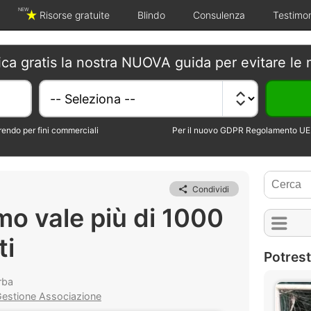
NEW
Risorse gratuite
Blindo
Consulenza
Testimo
ica gratis la nostra NUOVA guida per evitare le 
erendo per fini commerciali
Per il nuovo GDPR Regolamento UE 
Condividi
mo vale più di 1000
ti
Potrest
rba
estione Associazione