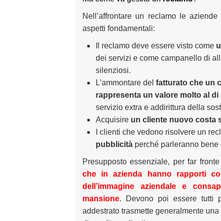
Nell’affrontare un reclamo le aziend
aspetti fondamentali:
Il reclamo deve essere visto come
u
dei servizi e come campanello di alla
silenziosi.
L’ammontare del
fatturato che un 
rappresenta un valore molto al di
servizio extra e addirittura della sos
Acquisire
un cliente nuovo costa s
I clienti che vedono risolvere un re
pubblicità
perché parleranno bene d
Presupposto essenziale, per far front
che in azienda hanno rapporti con
dell’immagine aziendale e consape
mansione
. Devono poi essere tutti 
addestrato trasmette generalmente una 