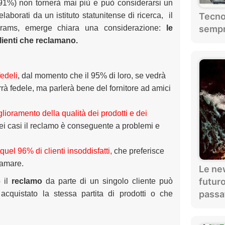
il 91%) non tornerà mai più e può considerarsi un
Tecnol
laborati da un istituto statunitense di ricerca, il
sempr
grams, emerge chiara una considerazione:
le
lienti che reclamano.
fedeli
, dal momento che il 95% di loro, se vedrà
arrà fedele, ma parlerà bene del fornitore ad amici
iglioramento della qualità dei prodotti e dei
ei casi il reclamo è conseguente a problemi e
quel 96% di clienti insoddisfatti,
che preferisce
lamare.
Le new
futuro
o il
reclamo
da parte di un singolo cliente può
passa
acquistato la stessa partita di prodotti o che