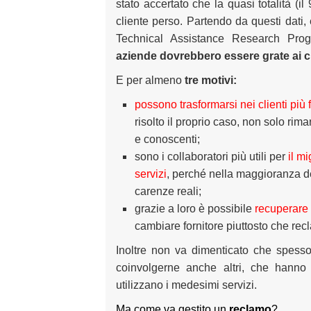
stato accertato che la quasi totalità (
cliente perso. Partendo da questi dati, e
Technical Assistance Research Pro
aziende dovrebbero essere grate ai c
E per almeno
tre motivi:
possono trasformarsi nei clienti più 
risolto il proprio caso, non solo rim
e conoscenti;
sono i collaboratori più utili per
il m
servizi
, perché nella maggioranza d
carenze reali;
grazie a loro è possibile
recuperare 
cambiare fornitore piuttosto che rec
Inoltre non va dimenticato che spess
coinvolgerne anche altri, che hanno 
utilizzano i medesimi servizi.
Ma come va gestito un
reclamo
?