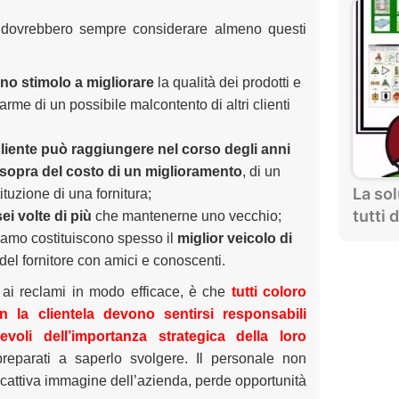
e dovrebbero sempre considerare almeno questi
no stimolo a migliorare
la qualità dei prodotti e
rme di un possibile malcontento di altri clienti
cliente può raggiungere nel corso degli anni
 sopra del costo di un miglioramento
, di un
La sol
tituzione di una fornitura;
tutti 
ei volte di più
che mantenerne uno vecchio;
clamo costituiscono spesso il
miglior veicolo di
el fornitore con amici e conoscenti.
e ai reclami in modo efficace, è che
tutti coloro
 la clientela devono sentirsi responsabili
voli dell’importanza strategica della loro
preparati a saperlo svolgere. Il personale non
cattiva immagine dell’azienda, perde opportunità