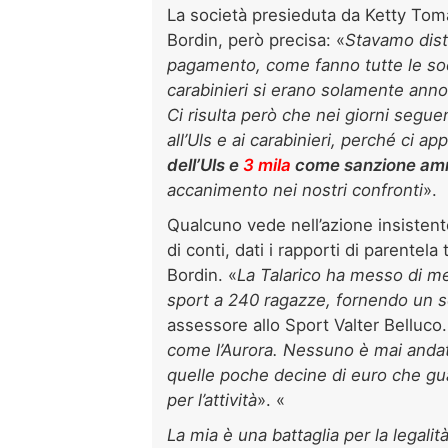
La società presieduta da Ketty Tom
Bordin, però precisa: «
Stavamo dist
pagamento, come fanno tutte le socie
carabinieri si erano solamente annot
Ci risulta però che nei giorni seguen
all’Uls e ai carabinieri, perché ci ap
dell’Uls e
3 mila
come sanzione amm
accanimento nei nostri confronti
».
Qualcuno vede nell’azione insistent
di conti, dati i rapporti di parentel
Bordin. «
La Talarico ha messo di m
sport a 240 ragazze, fornendo un ser
assessore allo Sport Valter Belluco.
come l’Aurora. Nessuno è mai andato
quelle poche decine di euro che g
per l’attività
». «
La mia è una battaglia per la lega