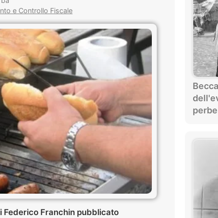
rba
to e Controllo Fiscale
Beccat
dell'e
perbe
di Federico Franchin pubblicato