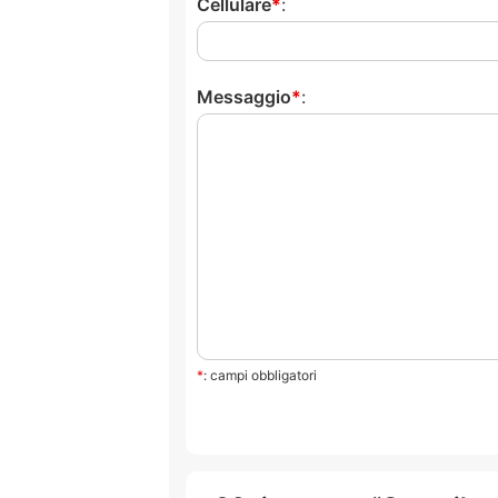
Cellulare
:
Messaggio
:
*
: campi obbligatori