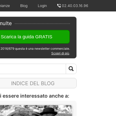
nianze
Blog
Login
02.40.03.16.96
multe
2016/679 questa è una newsletter commerciale.
Scopri di più
.
INDICE DEL BLOG
i essere interessato anche a: