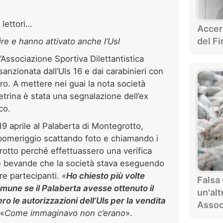
 lettori…
Accer
del Fi
nire e hanno attivato anche l’Usl
’Associazione Sportiva Dilettantistica
anzionata dall’Uls 16 e dai carabinieri con
o. A mettere nei guai la nota società
etrina è stata una segnalazione dell’ex
co.
19 aprile al Palaberta di Montegrotto,
 pomeriggio scattando foto e chiamando i
grotto perché effettuassero una verifica
o e bevande che la società stava eseguendo
re partecipanti. «
Ho chiesto più volte
Falsa
omune se il Palaberta avesse ottenuto il
un'alt
ro le autorizzazioni dell’Uls per la vendita
Assoc
 «
Come immaginavo non c’erano
».