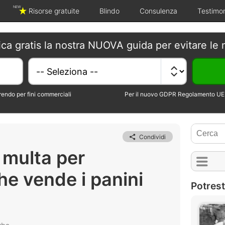
NEW
Risorse gratuite
Blindo
Consulenza
Testimo
ica gratis la nostra NUOVA guida per evitare le 
erendo per fini commerciali
Per il nuovo GDPR Regolamento UE 
Condividi
 multa per
he vende i panini
Potrest