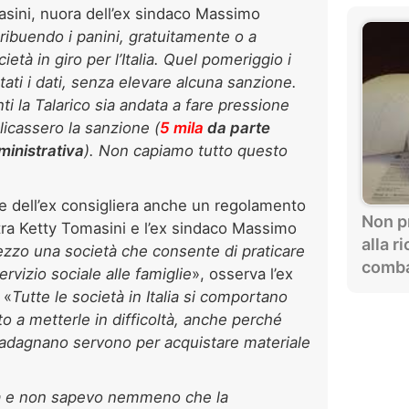
asini, nuora dell’ex sindaco Massimo
ribuendo i panini, gratuitamente o a
tà in giro per l’Italia. Quel pomeriggio i
ati i dati, senza elevare alcuna sanzione.
ti la Talarico sia andata a fare pressione
plicassero la sanzione (
5 mila
da parte
inistrativa
). Non capiamo tutto questo
e dell’ex consigliera anche un regolamento
Non p
a tra Ketty Tomasini e l’ex sindaco Massimo
alla r
ezzo una società che consente di praticare
comba
vizio sociale alle famiglie
», osserva l’ex
 «
Tutte le società in Italia si comportano
 a metterle in difficoltà, anche perché
uadagnano servono per acquistare materiale
lità e non sapevo nemmeno che la