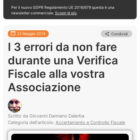
Per il nuovo GDPR Regolamento UE 2016/679 questa è una
newsletter commerciale.
Scopri di più
.
22 Maggio 2014
Condividi
I 3 errori da non fare
durante una Verifica
Fiscale alla vostra
Associazione
Scritto da Giovanni Damiano Dalerba
Categoria dell'articolo:
Accertamento e Controllo Fiscale