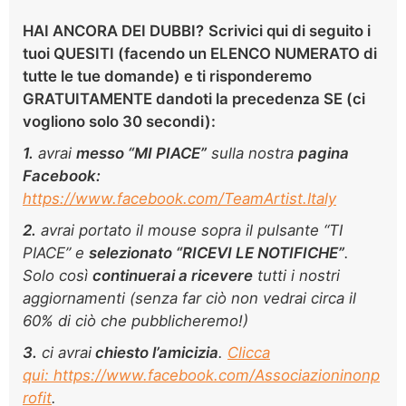
HAI ANCORA DEI DUBBI?
Scrivici
qui di seguito
i
tuoi QUESITI (facendo un ELENCO NUMERATO di
tutte le tue domande) e ti risponderemo
GRATUITAMENTE dandoti la precedenza SE (ci
vogliono solo
30 secondi):
1.
avrai
m
esso “MI PIACE”
sulla nostra
pagina
Facebook:
https://www.facebook.com/TeamArtist.Italy
2.
avrai portato il mouse sopra il pulsante “TI
PIACE” e
selezionato “RICEVI LE NOTIFICHE”
.
Solo così
continuerai a ricevere
tutti i nostri
aggiornamenti (senza far ciò non vedrai circa il
60% di ciò che pubblicheremo!)
3.
ci avrai
chiesto l’amicizia
.
Clicca
qui: https://www.facebook.com/Associazioninonp
rofit
.