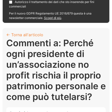
Autorizzo il trattamento dei dati che sto inserendo per fini
commerciali
Per il nuovo GDPR Regolamento UE 2016/679 questa è una
newsletter commerciale.
Scopri di più
.
← Torna all'articolo
Commenti a: Perché
ogni presidente di
un’associazione no
profit rischia il proprio
patrimonio personale e
come può tutelarsi?