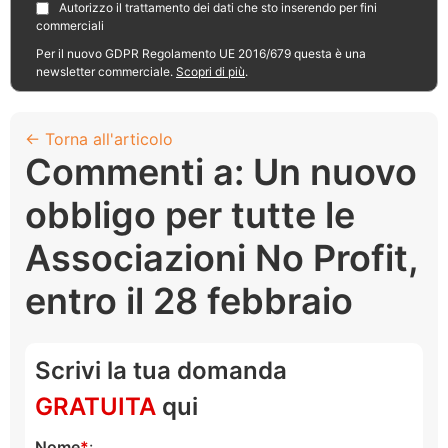
Autorizzo il trattamento dei dati che sto inserendo per fini
commerciali
Per il nuovo GDPR Regolamento UE 2016/679 questa è una
newsletter commerciale.
Scopri di più
.
← Torna all'articolo
Commenti a: Un nuovo
obbligo per tutte le
Associazioni No Profit,
entro il 28 febbraio
Scrivi la tua domanda
GRATUITA
qui
Nome
: